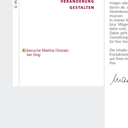
_
mögen oder
_
davon ab, w
_
Veränderun
_
müssen.
_
In meiner A
bzw. Mitge
dafür sind,
_
Daher geht
Gestaltung
für Ihre Ve
Die Inhalte
besuche Martina Onorato
Kontaktier
bei Xing
auf Ihren A
Ihre