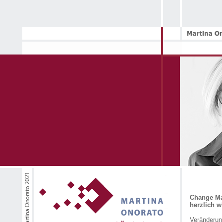
-
_
__
Change Ma
_
herzlich 
_
_
Veränderun